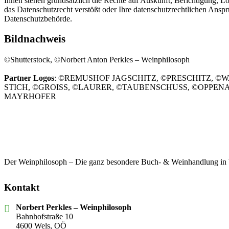
Ihnen stehen grundsätzlich die Rechte auf Auskunft, Berichtigung, 
das Datenschutzrecht verstößt oder Ihre datenschutzrechtlichen Ansprü
Datenschutzbehörde.
Bildnachweis
©Shutterstock, ©Norbert Anton Perkles – Weinphilosoph
Partner Logos
: ©REMUSHOF JAGSCHITZ, ©PRESCHITZ, ©
STICH, ©GROISS, ©LAURER, ©TAUBENSCHUSS, ©OPPEN
MAYRHOFER
Der Weinphilosoph – Die ganz besondere Buch- & Weinhandlung in
Kontakt
Norbert Perkles – Weinphilosoph
Bahnhofstraße 10
4600 Wels, OÖ