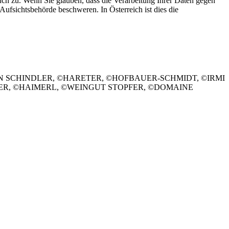
uch zu. Wenn Sie glauben, dass die Verarbeitung Ihrer Daten gegen
 Aufsichtsbehörde beschweren. In Österreich ist dies die
N SCHINDLER, ©HARETER, ©HOFBAUER-SCHMIDT, ©IRMI
YER, ©HAIMERL, ©WEINGUT STOPFER, ©DOMAINE