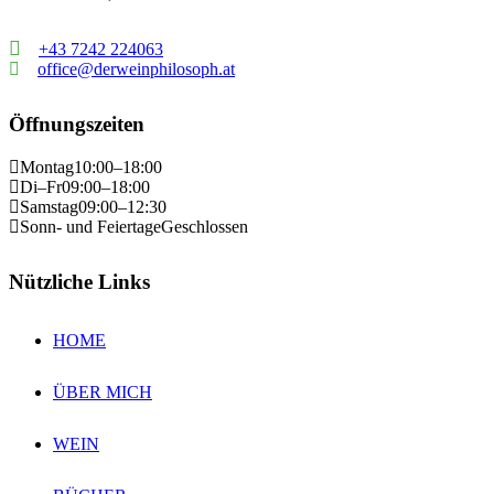
+43 7242 224063
office@derweinphilosoph.at
Öffnungszeiten
Montag
10:00–18:00
Di–Fr
09:00–18:00
Samstag
09:00–12:30
Sonn- und Feiertage
Geschlossen
Nützliche Links
HOME
ÜBER MICH
WEIN