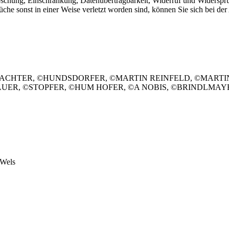
Löschung, Einschränkung, Datenübertragbarkeit, Widerruf und Widerspr
che sonst in einer Weise verletzt worden sind, können Sie sich bei der
WACHTER, ©HUNDSDORFER, ©MARTIN REINFELD, ©MARTI
AUER, ©STOPFER, ©HUM HOFER, ©A NOBIS, ©BRINDLMA
 Wels