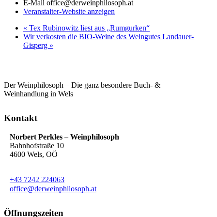
E-Mail
office@derweinphilosoph.at
Veranstalter-Website anzeigen
«
Tex Rubinowitz liest aus „Rumgurken“
Wir verkosten die BIO-Weine des Weingutes Landauer-
Gisperg
»
Der Weinphilosoph – Die ganz besondere Buch- &
Weinhandlung in Wels
Kontakt
Norbert Perkles – Weinphilosoph
Bahnhofstraße 10
4600 Wels, OÖ
+43 7242 224063
office@derweinphilosoph.at
Öffnungszeiten