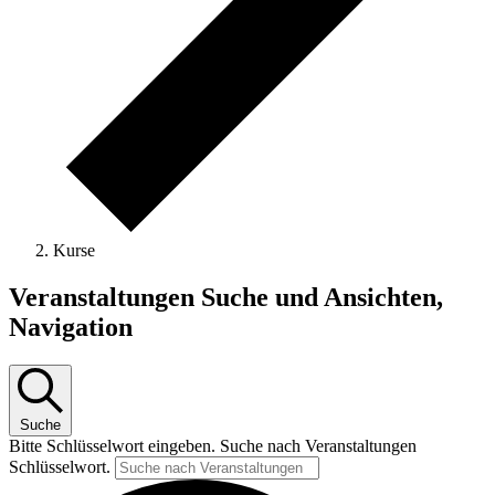
Kurse
Veranstaltungen
Veranstaltungen Suche und Ansichten,
für
Navigation
9
Juli
2025
Suche
Bitte Schlüsselwort eingeben. Suche nach Veranstaltungen
Schlüsselwort.