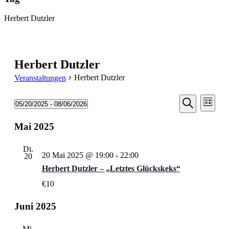
Herbert Dutzler
Herbert Dutzler
Herbert Dutzler
Veranstaltungen
Veransta
Vera
Veranstaltungen
05/20/2025
 - 
08/06/2026
Liste
Ansic
Suche
Datum
Suche
Navi
wählen.
Mai 2025
und
Ansichten
Di.
Navigati
20 Mai 2025 @ 19:00
-
22:00
20
Herbert Dutzler – „Letztes Glückskeks“
€10
Juni 2025
Mi.