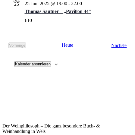
25 Juni 2025 @ 19:00
-
22:00
25
Thomas Sautner – „Pavillon 44“
€10
Vera
Heute
Nächste
Vorherige
Veranstaltungen
Kalender abonnieren
Der Weinphilosoph – Die ganz besondere Buch- &
Weinhandlung in Wels