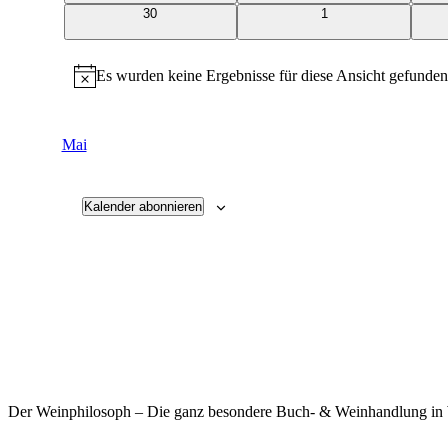
0
0
30
1
Veranstaltungen
Veranstaltungen
Es wurden keine Ergebnisse für diese Ansicht gefunden
Hinweis
Mai
Kalender abonnieren
Der Weinphilosoph – Die ganz besondere Buch- & Weinhandlung in