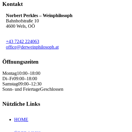
Kontakt
Norbert Perkles – Weinphilosoph
Bahnhofstraße 10
4600 Wels, OÖ
+43 7242 224063
office@derweinphilosoph.at
Öffnungszeiten
Montag
10:00–18:00
Di–Fr
09:00–18:00
Samstag
09:00–12:30
Sonn- und Feiertage
Geschlossen
Nützliche Links
HOME