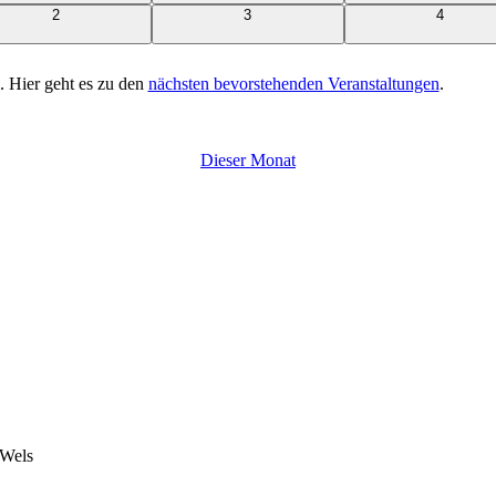
0
0
0
2
3
4
Veranstaltungen
Veranstaltungen
Veransta
. Hier geht es zu den
nächsten bevorstehenden Veranstaltungen
.
Dieser Monat
 Wels