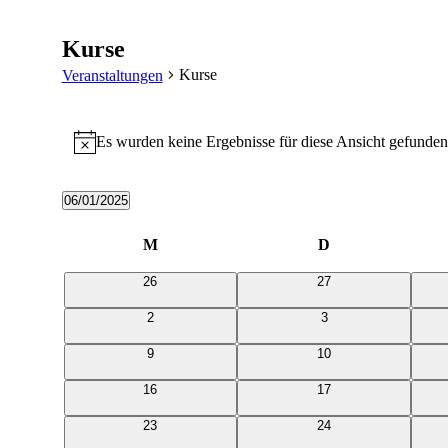
Kurse
Kurse
Veranstaltungen
Veranstaltungen
Es wurden keine Ergebnisse für diese Ansicht gefunden
Hinweis
06/01/2025
Datum
wählen.
Kalender
M
Montag
D
Dienstag
von
0
0
26
27
Veranstaltungen
Veranstaltungen
Veranstaltungen
0
0
2
3
Veranstaltungen
Veranstaltungen
0
0
9
10
Veranstaltungen
Veranstaltungen
0
0
16
17
Veranstaltungen
Veranstaltungen
0
0
23
24
Veranstaltungen
Veranstaltungen