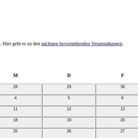
. Hier geht es zu den
nächsten bevorstehenden Veranstaltungen
.
M
Mittwoch
D
Donnerstag
F
Freita
0
0
0
28
29
30
Veranstaltungen
Veranstaltungen
Veranstal
0
0
0
4
5
6
Veranstaltungen
Veranstaltungen
Veransta
0
0
0
11
12
13
Veranstaltungen
Veranstaltungen
Veranstal
0
0
0
18
19
20
Veranstaltungen
Veranstaltungen
Veranstal
0
0
0
25
26
27
Veranstaltungen
Veranstaltungen
Veranstal