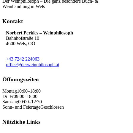
Der Weinphilosoph – Die ganz besondere Buch- &
Weinhandlung in Wels
Kontakt
Norbert Perkles – Weinphilosoph
Bahnhofstraße 10
4600 Wels, OÖ
+43 7242 224063
office@derweinphilosoph.at
Öffnungszeiten
Montag
10:00–18:00
Di–Fr
09:00–18:00
Samstag
09:00–12:30
Sonn- und Feiertage
Geschlossen
Nützliche Links