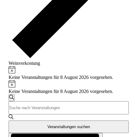
Weinverkostung
Hinweis
Veranstaltungen
für
Keine Veranstaltungen für 8 August 2026 vorgesehen.
Hinweis
8
Keine Veranstaltungen für 8 August 2026 vorgesehen.
August
Veranstaltungen
2026
Suche
Bitte
Suche
Schlüsselwort
und
eingeben.
Suche
Ansichten,
nach
Veranstaltungen suchen
Navigation
Veranstaltungen
Veranstaltung
Schlüsselwort.