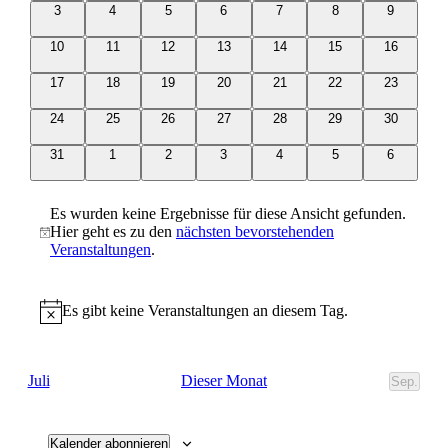
0
0
0
0
0
0
0
3
4
5
6
7
8
9
Veranstaltungen
Veranstaltungen
Veranstaltungen
Veranstaltungen
Veranstaltungen
Veranstaltungen
Veranstal
0
0
0
0
0
0
0
10
11
12
13
14
15
16
Veranstaltungen
Veranstaltungen
Veranstaltungen
Veranstaltungen
Veranstaltungen
Veranstaltungen
Veranstalt
0
0
0
0
0
0
0
17
18
19
20
21
22
23
Veranstaltungen
Veranstaltungen
Veranstaltungen
Veranstaltungen
Veranstaltungen
Veranstaltungen
Veranstalt
0
0
0
0
0
0
0
24
25
26
27
28
29
30
Veranstaltungen
Veranstaltungen
Veranstaltungen
Veranstaltungen
Veranstaltungen
Veranstaltungen
Veranstalt
0
0
0
0
0
0
0
31
1
2
3
4
5
6
Veranstaltungen
Veranstaltungen
Veranstaltungen
Veranstaltungen
Veranstaltungen
Veranstaltungen
Veranstal
Es wurden keine Ergebnisse für diese Ansicht gefunden.
Hier geht es zu den
nächsten bevorstehenden
Hinweis
Veranstaltungen
.
Es gibt keine Veranstaltungen an diesem Tag.
Hinweis
Dieser Monat
Juli
Sep.
Kalender abonnieren