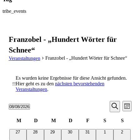
tribe_events
Franzobel - „Hundert Wörter für
Schnee“
Franzobel - „Hundert Wörter für Schnee“
Veranstaltungen
Veranstaltungen
Es wurden keine Ergebnisse für diese Ansicht gefunden.
Hier geht es zu den
nächsten bevorstehenden
Hinweis
Veranstaltungen
.
Veransta
Vera
08/08/2026
Monat
Ansic
Suche
Datum
Suche
Navi
wählen.
Kalender
und
M
D
M
D
F
S
S
Montag
Dienstag
Mittwoch
Donnerstag
Freitag
Samstag
Sonntag
von
Ansichten
0
0
0
0
0
0
0
27
28
29
30
31
1
2
Veranstaltungen
Veranstaltungen
Veranstaltungen
Veranstaltungen
Veranstaltungen
Veranstaltungen
Veranstaltungen
Veranstal
Navigati