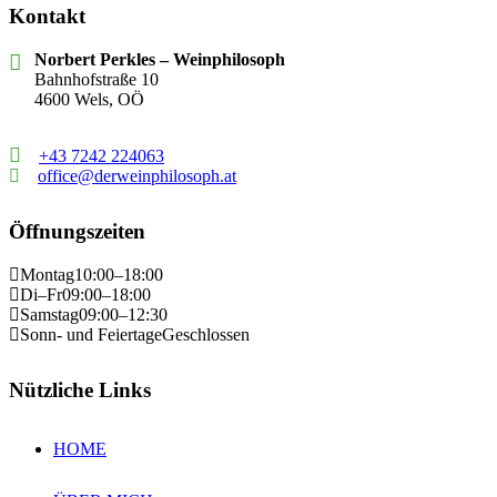
Kontakt
Norbert Perkles – Weinphilosoph
Bahnhofstraße 10
4600 Wels, OÖ
+43 7242 224063
office@derweinphilosoph.at
Öffnungszeiten
Montag
10:00–18:00
Di–Fr
09:00–18:00
Samstag
09:00–12:30
Sonn- und Feiertage
Geschlossen
Nützliche Links
HOME