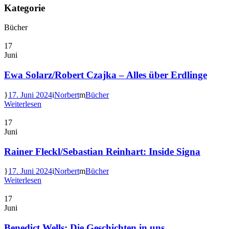
Kategorie
Bücher
17
Juni
Ewa Solarz/Robert Czajka – Alles über Erdlinge
17. Juni 2024
Norbert
Bücher
Weiterlesen
17
Juni
Rainer Fleckl/Sebastian Reinhart: Inside Signa
17. Juni 2024
Norbert
Bücher
Weiterlesen
17
Juni
Benedict Wells: Die Geschichten in uns