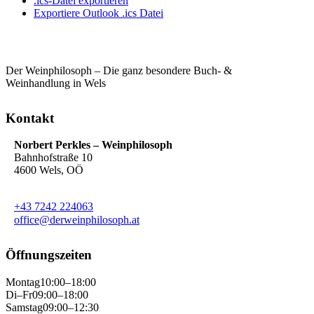
.ics-Datei exportieren
Exportiere Outlook .ics Datei
Der Weinphilosoph – Die ganz besondere Buch- &
Weinhandlung in Wels
Kontakt
Norbert Perkles – Weinphilosoph
Bahnhofstraße 10
4600 Wels, OÖ
+43 7242 224063
office@derweinphilosoph.at
Öffnungszeiten
Montag
10:00–18:00
Di–Fr
09:00–18:00
Samstag
09:00–12:30