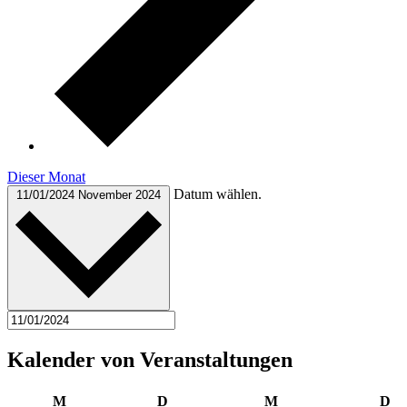
Dieser Monat
Datum wählen.
11/01/2024
November 2024
Kalender von Veranstaltungen
Montag
Dienstag
Mittwoch
Do
M
D
M
D