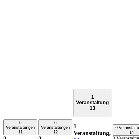
1
Veranstaltung
13
0
0
1
Veranstaltungen
Veranstaltungen
0 Veranstalt
Veranstaltung,
11
12
14
0
0
0 Veranstaltu