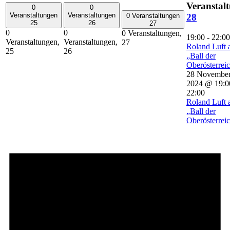
Veranstal
0
0
Veranstaltungen
Veranstaltungen
28
0 Veranstaltungen
25
26
27
0
0
0 Veranstaltungen,
19:00
-
22:00
Veranstaltungen,
Veranstaltungen,
27
Roland Luft 
25
26
„Ball der
Oberösterrei
28 Novembe
2024 @ 19:0
22:00
Roland Luft 
„Ball der
Oberösterrei