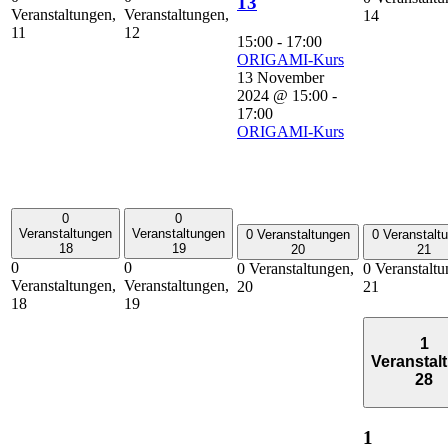
13
Veranstaltungen,
Veranstaltungen,
14
11
12
15:00
-
17:00
ORIGAMI-Kurs
13 November
2024 @ 15:00
-
17:00
ORIGAMI-Kurs
0
0
Veranstaltungen
Veranstaltungen
0 Veranstaltungen
0 Veranstalt
18
19
20
21
0
0
0 Veranstaltungen,
0 Veranstaltu
Veranstaltungen,
Veranstaltungen,
20
21
18
19
1
Veranstal
28
1