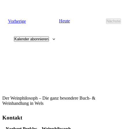
Veranstaltungen
Heute
Vorherige
Nächste
Veransta
Kalender abonnieren
Der Weinphilosoph – Die ganz besondere Buch- &
Weinhandlung in Wels
Kontakt
Norbert Perkles – Weinphilosoph