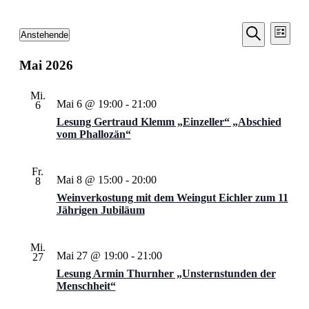
Veransta
Vera
Veranstaltungen
Anstehende
Liste
Ansic
Suche
Datum
Suche
Navi
wählen.
Mai 2026
und
Ansichten
Mi.
Navigati
Mai 6 @ 19:00
-
21:00
6
Lesung Gertraud Klemm „Einzeller“ „Abschied
vom Phallozän“
Fr.
Mai 8 @ 15:00
-
20:00
8
Weinverkostung mit dem Weingut Eichler zum 11
Jährigen Jubiläum
Mi.
Mai 27 @ 19:00
-
21:00
27
Lesung Armin Thurnher „Unsternstunden der
Menschheit“